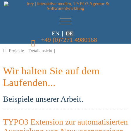
EN
|
DE
+49 (0)7271 4980168
|
Projekte
|
Detailansicht
|
Wir halten Sie auf dem
Laufenden...
Beispiele unserer Arbeit.
TYPO3 Extension zur automatisierten