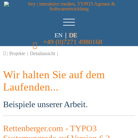
EN
|
DE
+49 (0)7271 4980168
|
Projekte
|
Detailansicht
|
Wir halten Sie auf dem
Laufenden...
Beispiele unserer Arbeit.
Rettenberger.com - TYPO3