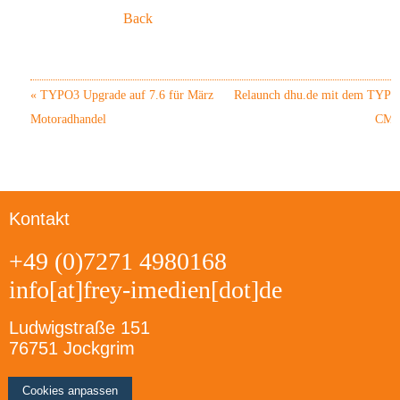
Back
«
TYPO3 Upgrade auf 7.6 für März
Relaunch dhu.de mit dem TYPO
Motoradhandel
CM
Kontakt
+49 (0)7271 4980168
info[at]frey-imedien[dot]de
Ludwigstraße 151
76751 Jockgrim
Cookies anpassen