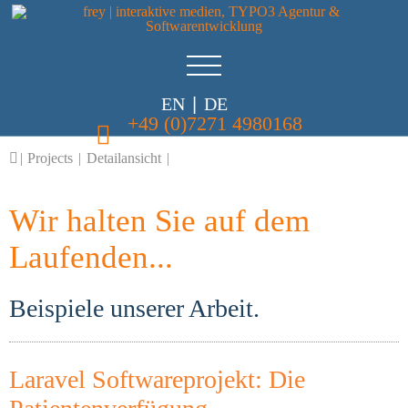
EN
|
DE
+49 (0)7271 4980168
|
Projects
|
Detailansicht
|
Wir halten Sie auf dem
Laufenden...
Beispiele unserer Arbeit.
Laravel Softwareprojekt: Die